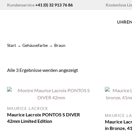
Zum
Kostenlose Li
Kundenservice
+41 (0) 32 913 76 86
Inhalt
springen
UHRE
Start
→
Gehäusefarbe
→
Braun
Nach
Alle 3 Ergebnisse werden angezeigt
neuesten
sortiert
MAURICE LACROIX
Maurice Lacroix PONTOS S DIVER
MAURICE LA
42mm Limited Edition
Maurice Lac
in Bronze, 4