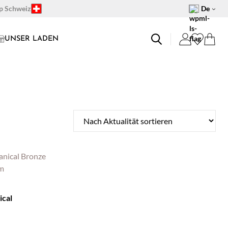
op Schweiz
De
UNSER LADEN
ical