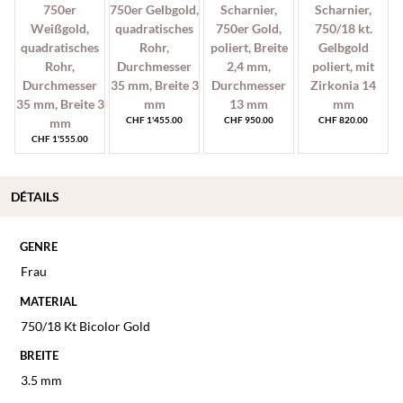
CHF
1'455.00
CHF
950.00
CHF
820.00
CHF
1'555.00
DÉTAILS
GENRE
Frau
MATERIAL
750/18 Kt Bicolor Gold
BREITE
3.5 mm