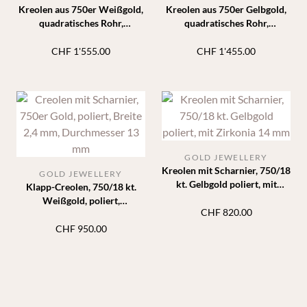
Kreolen aus 750er Weißgold,
Kreolen aus 750er Gelbgold,
quadratisches Rohr,
quadratisches Rohr,
Durchmesser 35 mm, Breite 3
Durchmesser 35 mm, Breite 3
mm
mm
CHF
1'555.00
CHF
1'455.00
GOLD JEWELLERY
Kreolen mit Scharnier, 750/18
GOLD JEWELLERY
kt. Gelbgold poliert, mit
Klapp-Creolen, 750/18 kt.
Zirkonia 14 mm
Weißgold, poliert,
CHF
820.00
Durchmesser 13 mm, 2,4 mm
CHF
950.00