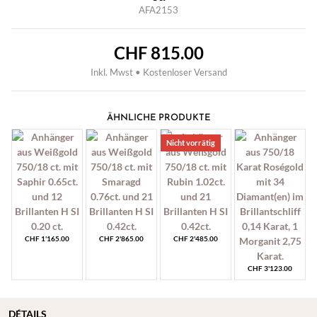
AFA2153
CHF
815.00
Inkl. Mwst • Kostenloser Versand
ÄHNLICHE PRODUKTE
Nicht vorrätig
CHF
1'165.00
CHF
2'865.00
CHF
2'485.00
CHF
3'123.00
DÉTAILS