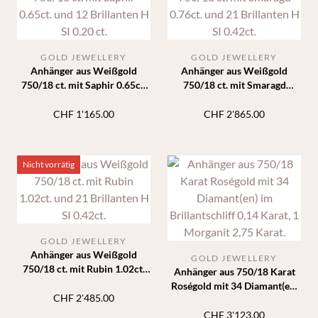
GOLD JEWELLERY
GOLD JEWELLERY
Anhänger aus Weißgold
Anhänger aus Weißgold
750/18 ct. mit Saphir 0.65ct.
750/18 ct. mit Smaragd
und 12 Brillanten H SI 0.20 ct.
0.76ct. und 21 Brillanten H SI
0.42ct.
CHF
1'165.00
CHF
2'865.00
Nicht vorrätig
GOLD JEWELLERY
Anhänger aus Weißgold
GOLD JEWELLERY
750/18 ct. mit Rubin 1.02ct.
Anhänger aus 750/18 Karat
und 21 Brillanten H SI 0.42ct.
Roségold mit 34 Diamant(en)
CHF
2'485.00
im Brillantschliff 0,14 Karat, 1
Morganit 2,75 Karat.
CHF
3'123.00