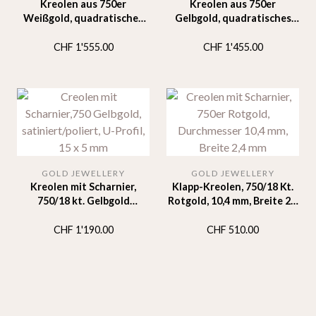
Kreolen aus 750er
Kreolen aus 750er
Weißgold, quadratisches
Gelbgold, quadratisches
Rohr, Durchmesser 35 mm,
Rohr, Durchmesser 35 mm,
Breite 3 mm
Breite 3 mm
CHF
1'555.00
CHF
1'455.00
GOLD JEWELLERY
GOLD JEWELLERY
Kreolen mit Scharnier,
Klapp-Kreolen, 750/18 Kt.
750/18 kt. Gelbgold
Rotgold, 10,4 mm, Breite 2,4
satiniert/poliert 15 mm 5
mm
mm
CHF
1'190.00
CHF
510.00