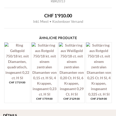
RBR2013
CHF
1'910.00
Inkl. Mwst • Kostenloser Versand
ÄHNLICHE PRODUKTE
CHF
1'719.00
CHF
1'759.00
CHF
2'129.00
CHF
2'569.00
DÉTAILS