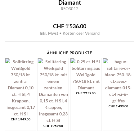
Diamant
RSO3012
CHF
1'536.00
Inkl. Mwst • Kostenloser Versand
ÄHNLICHE PRODUKTE
CHF
2'139.00
CHF
1'499.00
CHF
1'449.00
CHF
1'759.00