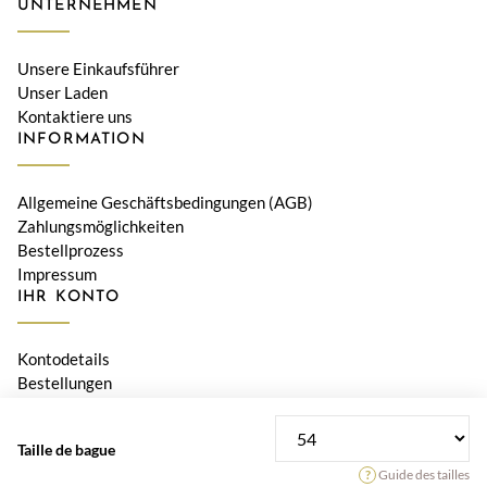
UNTERNEHMEN
Unsere Einkaufsführer
Unser Laden
Kontaktiere uns
INFORMATION
Allgemeine Geschäftsbedingungen (AGB)
Zahlungsmöglichkeiten
Bestellprozess
Impressum
IHR KONTO
Kontodetails
Bestellungen
Adressen
Taille de bague
© 2026 Bijouterie Le Diamant, Orwa SA • Alle Preise verstehen
Guide des tailles
sich inklusive Schweizer MWST