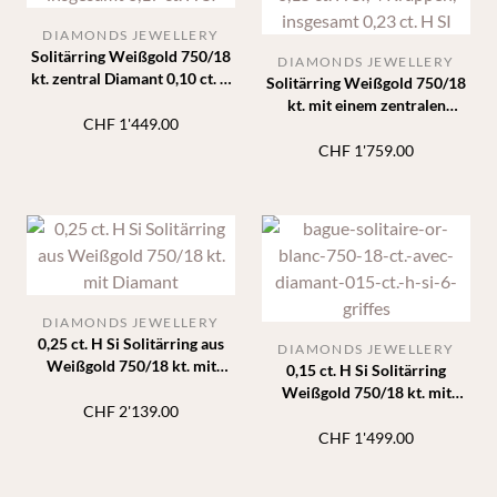
DIAMONDS JEWELLERY
Solitärring Weißgold 750/18
DIAMONDS JEWELLERY
kt. zentral Diamant 0,10 ct. H
Solitärring Weißgold 750/18
SI, 4 Krappen, insgesamt 0,17
kt. mit einem zentralen
ct. H SI
CHF
1'449.00
Diamanten von 0,15 ct. H SI, 4
Krappen, insgesamt 0,23 ct. H
CHF
1'759.00
SI
DIAMONDS JEWELLERY
0,25 ct. H Si Solitärring aus
DIAMONDS JEWELLERY
Weißgold 750/18 kt. mit
0,15 ct. H Si Solitärring
Diamant
Weißgold 750/18 kt. mit
CHF
2'139.00
Diamant 6 Griff
CHF
1'499.00