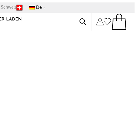
p Schweiz
De
ER LADEN
9