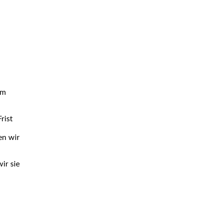
em
rist
en wir
ir sie