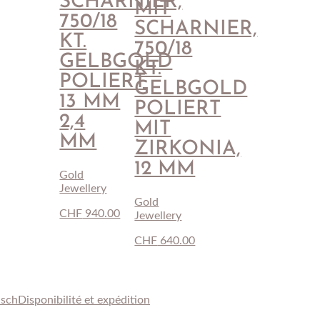
SCHARNIER,
MIT
750/18
SCHARNIER,
KT.
750/18
GELBGOLD
KT.
POLIERT
GELBGOLD
13 MM
POLIERT
2,4
MIT
MM
ZIRKONIA,
12 MM
Gold
Jewellery
Gold
CHF
940.00
Jewellery
CHF
640.00
usch
Disponibilité et expédition