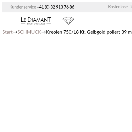
Zum
Kostenlose L
Kundenservice
+41 (0) 32 913 76 86
Inhalt
springen
Start
→
SCHMUCK
→
Kreolen 750/18 Kt. Gelbgold poliert 39