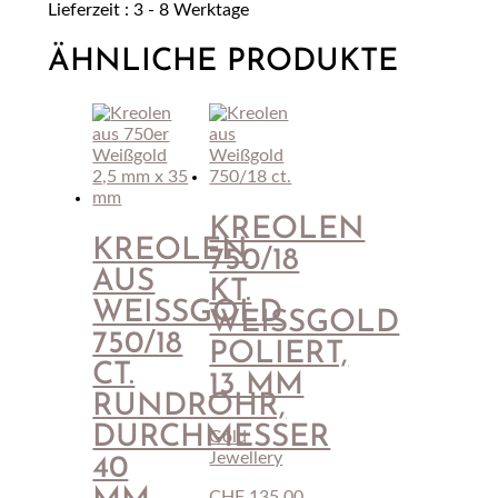
Lieferzeit : 3 - 8 Werktage
poliert
39
ÄHNLICHE PRODUKTE
mm
2
mm
Menge
KREOLEN
KREOLEN
750/18
AUS
KT.
WEISSGOLD 7
WEISSGOLD P
50/18 C
OLIERT, 1
T. R
3 MM
UNDROHR, D
URCHMESSER 4
Gold
Jewellery
0 M
CHF
135.00