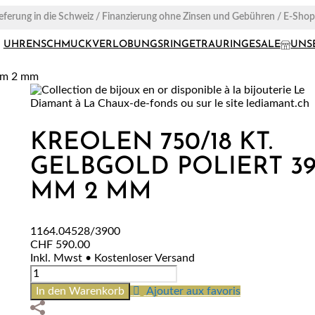
ieferung in die Schweiz / Finanzierung ohne Zinsen und Gebühren / E-Sho
UHREN
SCHMUCK
VERLOBUNGSRINGE
TRAURINGE
SALE
UNS
 mm 2 mm
KREOLEN 750/18 KT.
GELBGOLD POLIERT 3
MM 2 MM
1164.04528/3900
CHF
590.00
Inkl. Mwst • Kostenloser Versand
Kreolen
750/18
In den Warenkorb
Ajouter aux favoris
Kt.
Gelbgold