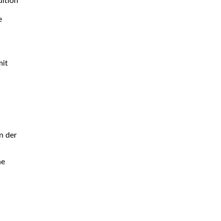
dition
e
mit
n der
ne