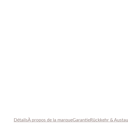
Détails
À
propos de
la marque
Garantie
Rückkehr & Austa