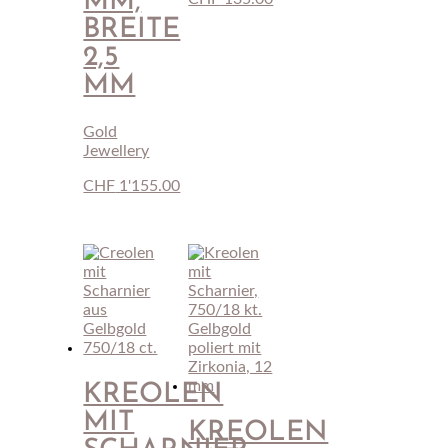
M, B
REITE 2
,5 M
M
Gold
Jewellery
CHF
1'155.00
KREOLEN
MIT
KREOLEN