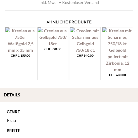
Inkl. Mwst • Kostenloser Versand
ÄHNLICHE PRODUKTE
CHF
590.00
CHF
1'155.00
CHF
940.00
CHF
640.00
DÉTAILS
GENRE
Frau
BREITE