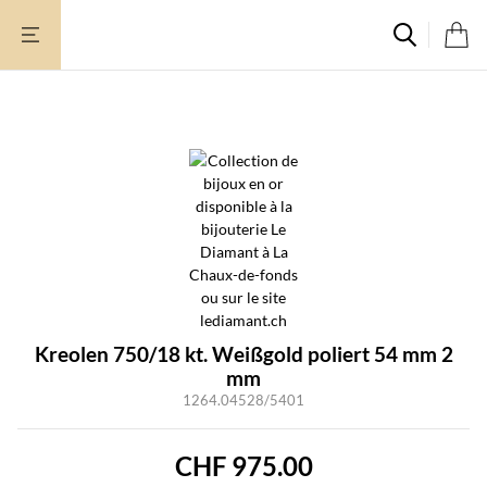
Zum
Inhalt
springen
Kreolen 750/18 kt. Weißgold poliert 54 mm 2
mm
1264.04528/5401
CHF
975.00