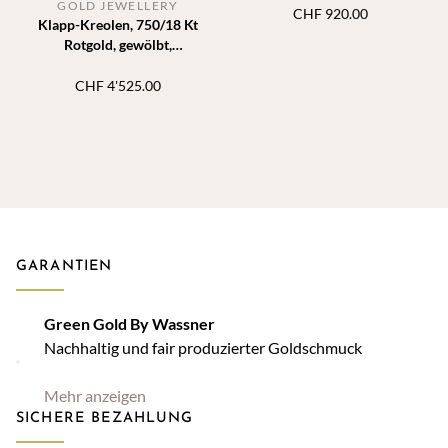
GOLD JEWELLERY
CHF
920.00
Klapp-Kreolen, 750/18 Kt
Rotgold, gewölbt,
Durchmesser 17 mm, Breite
11 mm
CHF
4'525.00
GARANTIEN
Green Gold By Wassner
Nachhaltig und fair produzierter Goldschmuck
Mehr anzeigen
SICHERE BEZAHLUNG