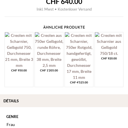
CHF
640.00
Inkl. Mwst • Kostenloser Versand
ÄHNLICHE PRODUKTE
CHF
920.00
CHF
950.00
CHF
1'205.00
CHF
4'525.00
DÉTAILS
GENRE
Frau