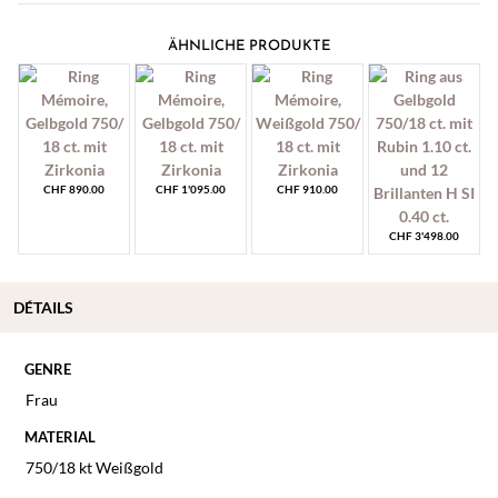
ÄHNLICHE PRODUKTE
CHF
890.00
CHF
1'095.00
CHF
910.00
CHF
3'498.00
DÉTAILS
GENRE
Frau
MATERIAL
750/18 kt Weißgold