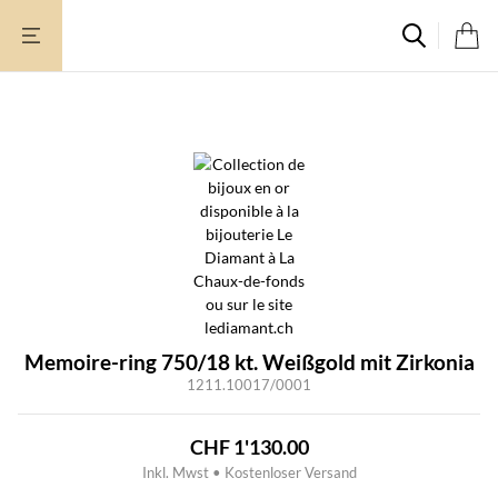
Zum
Inhalt
springen
Memoire-ring 750/18 kt. Weißgold mit Zirkonia
1211.10017/0001
CHF
1'130.00
Inkl. Mwst • Kostenloser Versand