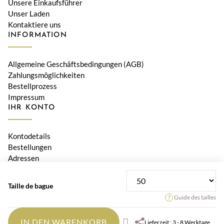
Unsere Einkaufsführer
Unser Laden
Kontaktiere uns
INFORMATION
Allgemeine Geschäftsbedingungen (AGB)
Zahlungsmöglichkeiten
Bestellprozess
Impressum
IHR KONTO
Kontodetails
Bestellungen
Adressen
© 2026 Bijouterie Le Diamant, Orwa SA • Alle Preise verstehen
Taille de bague
sich inklusive Schweizer MWST
Guide des tailles
IN DEN WARENKORB
Lieferzeit : 3 - 8 Werktage