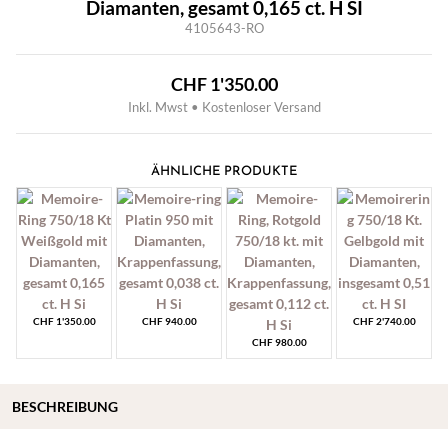
Diamanten, gesamt 0,165 ct. H SI
4105643-RO
CHF
1'350.00
Inkl. Mwst • Kostenloser Versand
ÄHNLICHE PRODUKTE
CHF
1'350.00
CHF
940.00
CHF
2'740.00
CHF
980.00
BESCHREIBUNG