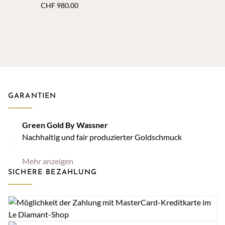
0,112 ct. H Si
CHF
980.00
GARANTIEN
Green Gold By Wassner
Nachhaltig und fair produzierter Goldschmuck
Mehr anzeigen
SICHERE BEZAHLUNG