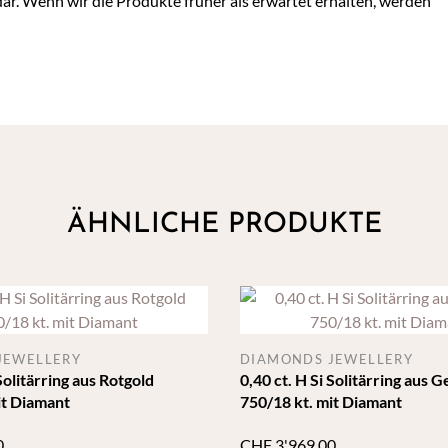
dar. Wenn wir die Produkte früher als erwartet erhalten, werden
ÄHNLICHE PRODUKTE
JEWELLERY
DIAMONDS JEWELLERY
 Solitärring aus Rotgold
0,40 ct. H Si Solitärring aus 
it Diamant
750/18 kt. mit Diamant
0
CHF
3'969.00