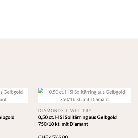
DIAMONDS JEWELLERY
Gelbgold
0,50 ct. H Si Solitärring aus Gelbgold
750/18 kt. mit Diamant
CHF
4'769.00