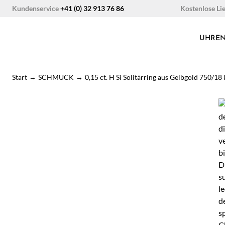
Zum
Kostenlose Li
Kundenservice
+41 (0) 32 913 76 86
Inhalt
springen
UHRE
Start
→
SCHMUCK
→
0,15 ct. H Si Solitärring aus Gelbgold 750/18