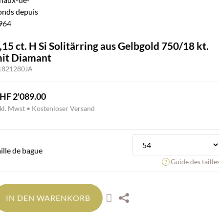
,15 ct. H Si Solitärring aus Gelbgold 750/18 kt.
it Diamant
1821280JA
HF
2'089.00
nkl. Mwst • Kostenloser Versand
aille de bague
Guide des taille
IN DEN WARENKORB