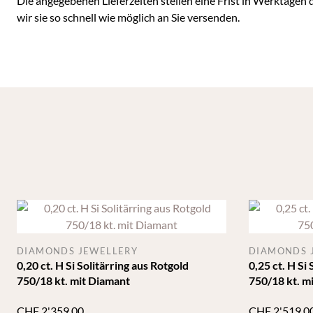
Die angegebenen Lieferzeiten stellen eine Frist in Werktagen 
wir sie so schnell wie möglich an Sie versenden.
DIAMONDS JEWELLERY
DIAMONDS 
0,20 ct. H Si Solitärring aus Rotgold
0,25 ct. H Si
750/18 kt. mit Diamant
750/18 kt. m
CHF
2'359.00
CHF
2'519.0