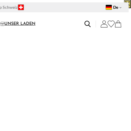
S
op Schweiz
De
UNSER LADEN