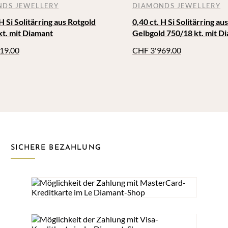
DS JEWELLERY
DIAMONDS JEWELLERY
 H Si Solitärring aus Rotgold
0,40 ct. H Si Solitärring aus
kt. mit Diamant
Gelbgold 750/18 kt. mit D
19.00
CHF
3'969.00
SICHERE BEZAHLUNG