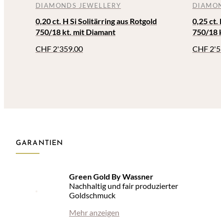
DIAMONDS JEWELLERY
DIAMON
0,20 ct. H Si Solitärring aus Rotgold
0,25 ct.
750/18 kt. mit Diamant
750/18 
CHF
2'359.00
CHF
2'5
GARANTIEN
Green Gold By Wassner
Nachhaltig und fair produzierter
Goldschmuck
Mehr anzeigen