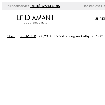
Zum
Kostenlose Li
Kundenservice
+41 (0) 32 913 76 86
Inhalt
springen
UHRE
Start
→
SCHMUCK
→
0,20 ct. H Si Solitärring aus Gelbgold 750/1