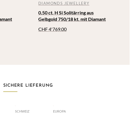
DIAMONDS JEWELLERY
0,50 ct. H Si Solitärring aus
iamant
Gelbgold 750/18 kt. mit Diamant
CHF
4'769.00
SICHERE LIEFERUNG
SCHWEIZ
EUROPA