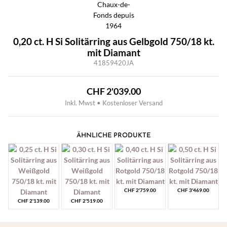
0,20 ct. H Si Solitärring aus Gelbgold 750/18 kt.
mit Diamant
41859420JA
CHF
2'039.00
Inkl. Mwst • Kostenloser Versand
ÄHNLICHE PRODUKTE
CHF
2'759.00
CHF
3'469.00
CHF
2'139.00
CHF
2'519.00