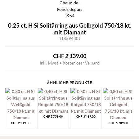
0,25 ct. H Si Solitärring aus Gelbgold 750/18 kt.
mit Diamant
41859430J
CHF
2'139.00
Inkl. Mwst • Kostenloser Versand
ÄHNLICHE PRODUKTE
CHF
2'759.00
CHF
3'469.00
CHF
2'519.00
CHF
6'709.00