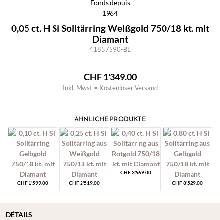
0,05 ct. H Si Solitärring Weißgold 750/18 kt. mit
Diamant
41857690-BL
CHF
1'349.00
Inkl. Mwst • Kostenloser Versand
ÄHNLICHE PRODUKTE
CHF
3'969.00
CHF
1'599.00
CHF
2'519.00
CHF
8'529.00
DÉTAILS