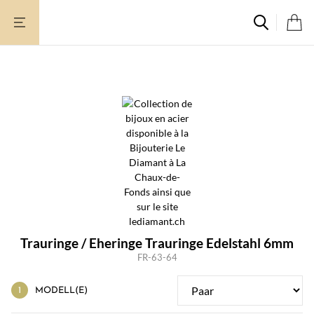
Zum
Inhalt
springen
Trauringe / Eheringe Trauringe Edelstahl 6mm
FR-63-64
MODELL(E)