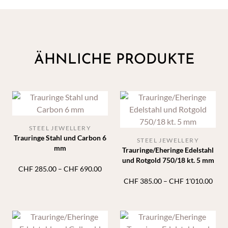
ÄHNLICHE PRODUKTE
STEEL JEWELLERY
Trauringe Stahl und Carbon 6
STEEL JEWELLERY
mm
Trauringe/Eheringe Edelstahl
und Rotgold 750/18 kt. 5 mm
Preisspanne:
CHF
285.00
–
CHF
690.00
CHF 285.00
Prei
CHF
385.00
–
CHF
1'010.00
bis
CHF 
CHF 690.00
bis
CHF 