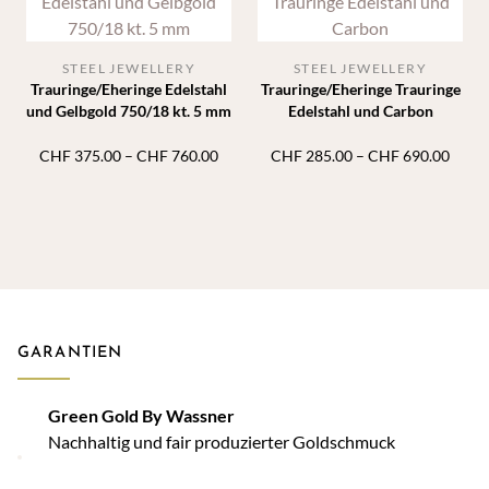
STEEL JEWELLERY
STEEL JEWELLERY
Trauringe/Eheringe Edelstahl
Trauringe/Eheringe Trauringe
und Gelbgold 750/18 kt. 5 mm
Edelstahl und Carbon
Preisspanne:
Preis
CHF
375.00
–
CHF
760.00
CHF
285.00
–
CHF
690.00
CHF 375.00
CHF 
bis
bis
CHF 760.00
CHF 
GARANTIEN
Green Gold By Wassner
Nachhaltig und fair produzierter Goldschmuck