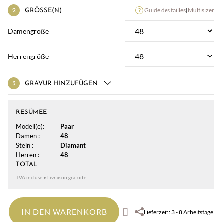
Guide des tailles
|
Multisizer
GRÖSSE(N)
Damengröße
Herrengröße
GRAVUR HINZUFÜGEN
RESÜMEE
Modell(e):
Paar
Damen :
48
Stein :
Diamant
Herren :
48
TOTAL
TVA incluse • Livraison gratuite
IN DEN WARENKORB
Lieferzeit : 3 - 8 Arbeitstage