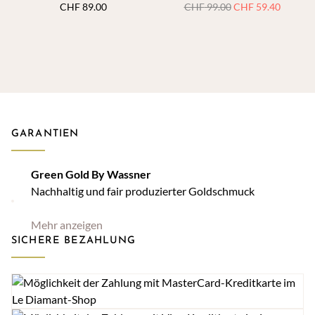
Ursprünglicher
Aktuell
CHF
89.00
CHF
99.00
CHF
59.40
Preis
Preis
war:
ist:
CHF 99.00
CHF 59.
GARANTIEN
Green Gold By Wassner
Nachhaltig und fair produzierter Goldschmuck
Mehr anzeigen
SICHERE BEZAHLUNG