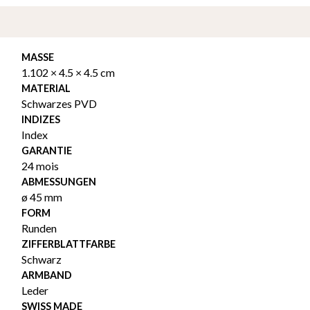
MASSE
1.102 × 4.5 × 4.5 cm
MATERIAL
Schwarzes PVD
INDIZES
Index
GARANTIE
24 mois
ABMESSUNGEN
ø 45 mm
FORM
Runden
ZIFFERBLATTFARBE
Schwarz
ARMBAND
Leder
SWISS MADE