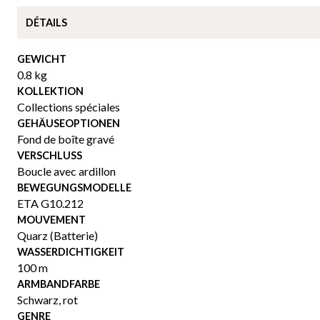
DÉTAILS
GEWICHT
0.8 kg
KOLLEKTION
Collections spéciales
GEHÄUSEOPTIONEN
Fond de boîte gravé
VERSCHLUSS
Boucle avec ardillon
BEWEGUNGSMODELLE
ETA G10.212
MOUVEMENT
Quarz (Batterie)
WASSERDICHTIGKEIT
100 m
ARMBANDFARBE
Schwarz
,
rot
GENRE