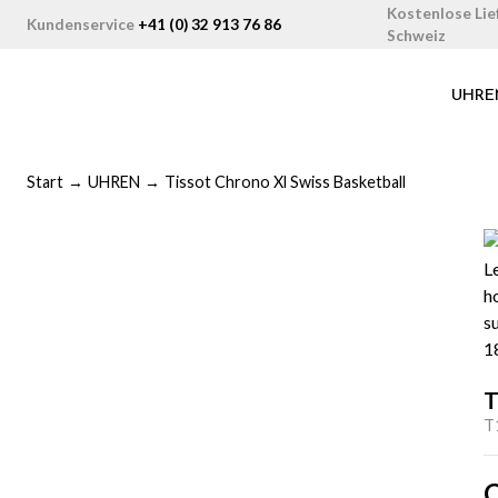
Zum
Kostenlose Lie
Kundenservice
+41 (0) 32 913 76 86
Schweiz
Inhalt
springen
UHRE
Start
→
UHREN
→
Tissot Chrono Xl Swiss Basketball
T
T