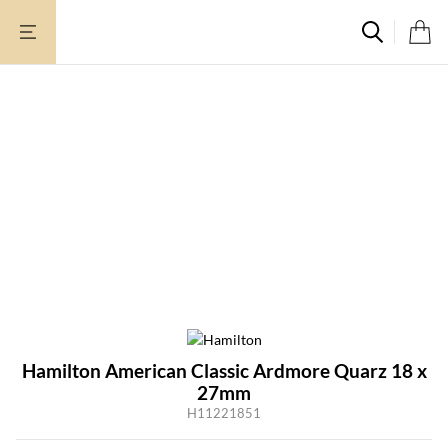
Zum
Inhalt
springen
Hamilton American Classic Ardmore Quarz 18 x
27mm
H11221851