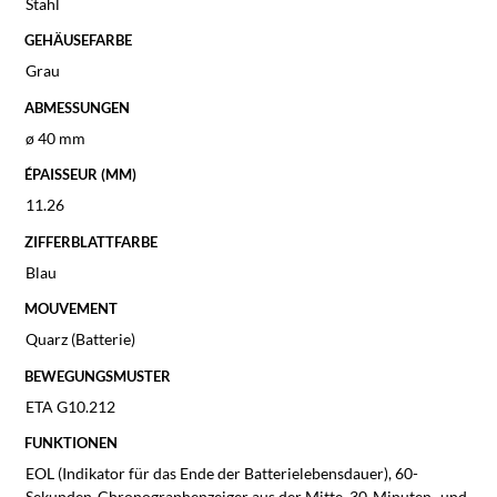
Stahl
GEHÄUSEFARBE
Grau
ABMESSUNGEN
ø 40 mm
ÉPAISSEUR (MM)
11.26
ZIFFERBLATTFARBE
Blau
MOUVEMENT
Quarz (Batterie)
BEWEGUNGSMUSTER
ETA G10.212
FUNKTIONEN
EOL (Indikator für das Ende der Batterielebensdauer), 60-
Sekunden-Chronographenzeiger aus der Mitte, 30-Minuten- und