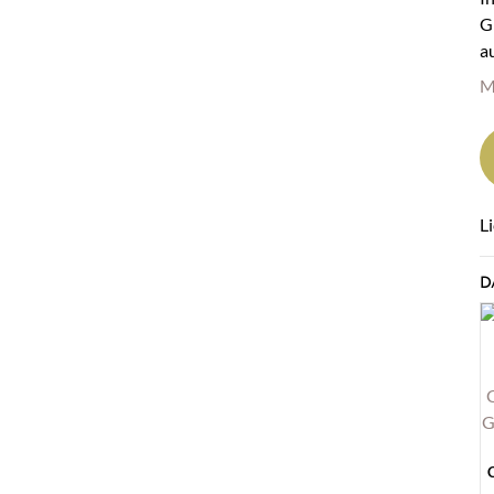
G
a
M
L
D