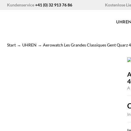
Zum
Kostenlose Li
Kundenservice
+41 (0) 32 913 76 86
Inhalt
springen
UHRE
Start
→
UHREN
→
Aerowatch Les Grandes Classiques Gent Quarz
A
A
I
I