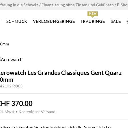
eferung in die Schweiz / Finanzierung ohne Zinsen und Gebühren / E-Sh
N
SCHMUCK
VERLOBUNGSRINGE
TRAURINGE
SALE
 40mm
erowatch Les Grandes Classiques Gent Quarz
40mm
 42102 RO05
CHF
370.00
nkl. Mwst • Kostenloser Versand
n dieser eleganten Version zeichnet sich die Aerowatch Les