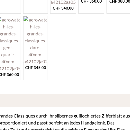
CHF
350.00
CHF
380.0
CHF
340.00
CHF
345.00
CHF
360.00
andes Classiques durch ihr silbernes guillochiertes Zifferblatt aus
roportioniert und passt perfekt an jedes Handgelenk. Das
n der Zeit und unterstreicht so die zeitlose Eleganz der Uhr. Das