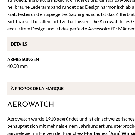
hellbraune Lederarmband rundet das Design harmonisch ab un
kratzfestes und entspiegeltes Saphirglas schützt das Zifferbla
Sichtbarkeit bei allen Lichtverhältnissen. Die Aerowatch Les
exquisitem Design und ist das perfekte Accessoire für Männer, 
DÉTAILS
ABMESSUNGEN
40.00 mm
À
PROPOS DE
LA MARQUE
AEROWATCH
Aerowatch wurde 1910 gegründet und ist ein schweizerisches
behauptet sich mit mehr als einem Jahrhundert ununterbroch
Saignelégier im Herzen der Franches-Montagnes (Jura).
Wir si