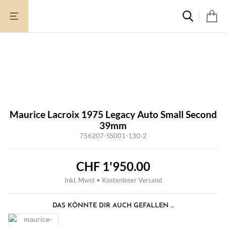
Zum
Inhalt
springen
LIMITED
Maurice Lacroix 1975 Legacy Auto Small Second
39mm
756207-SS001-130-2
CHF
1'950.00
Inkl. Mwst • Kostenloser Versand
DAS KÖNNTE DIR AUCH GEFALLEN …