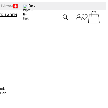
p Schweiz
De
ER LADEN
O
lenk
euen