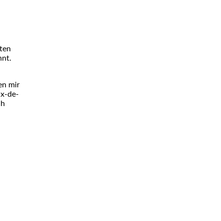
rten
nnt.
en mir
ux-de-
ch