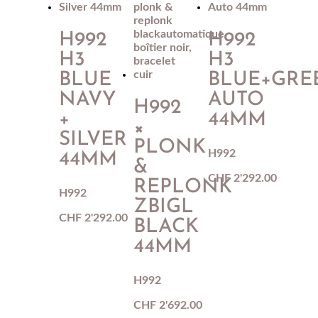
H992
H992
H3
H3
BLUE
BLUE+GRE
NAVY
AUTO
H992
+
44MM
×
SILVER
PLONK
H992
44MM
&
CHF
2'292.00
REPLONK
H992
ZBIGL
CHF
2'292.00
BLACK
44MM
H992
CHF
2'692.00