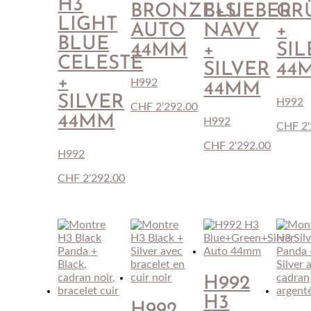
H3
BRONZE+SILBER
BLUE
GR
LIGHT
AUTO
NAVY
+
BLUE
44MM
+
SIL
CELESTE
SILVER
44
+
H992
44MM
SILVER
H992
CHF
2'292.00
44MM
H992
CHF
2'
CHF
2'292.00
H992
CHF
2'292.00
H992
H3
H992