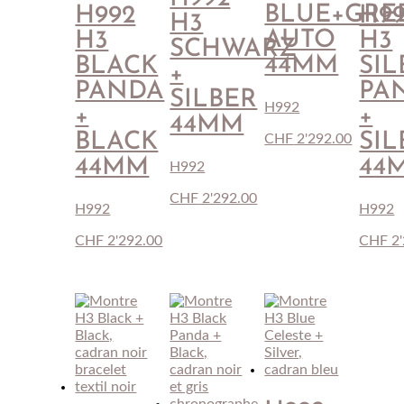
BLUE+GRE
H992
H9
H3
AUTO
H3
H3
SCHWARZ
44MM
BLACK
SIL
+
PANDA
PA
SILBER
H992
+
+
44MM
BLACK
SIL
CHF
2'292.00
44MM
44
H992
CHF
2'292.00
H992
H992
CHF
2'292.00
CHF
2'