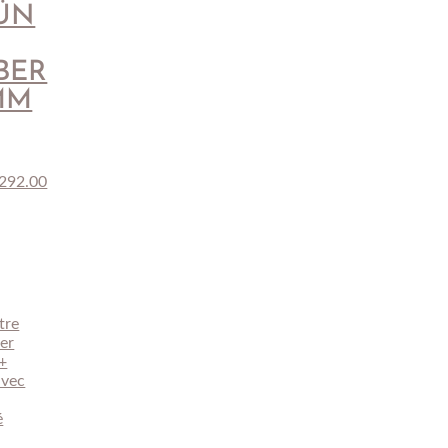
ÜN
BER
MM
292.00