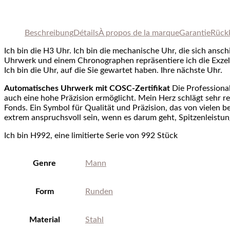
Beschreibung
Détails
À
propos de
la marque
Garantie
Rück
Ich bin die H3 Uhr. Ich bin die mechanische Uhr, die sich ansc
Uhrwerk und einem Chronographen repräsentiere ich die Exzell
Ich bin die Uhr, auf die Sie gewartet haben. Ihre nächste Uhr.
Automatisches Uhrwerk mit COSC-Zertifikat
Die Professiona
auch eine hohe Präzision ermöglicht. Mein Herz schlägt sehr r
Fonds. Ein Symbol für Qualität und Präzision, das von vielen b
extrem anspruchsvoll sein, wenn es darum geht, Spitzenleistun
Ich bin H992, eine limitierte Serie von 992 Stück
Genre
Mann
Form
Runden
Material
Stahl