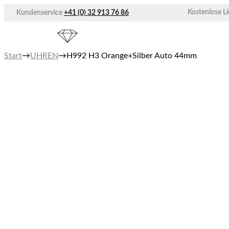
Zum
Kostenlose L
Kundenservice
+41 (0) 32 913 76 86
Inhalt
springen
Start
→
UHREN
→
H992 H3 Orange+Silber Auto 44mm