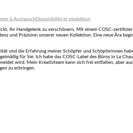
kehr & Austausch
Disponibilité et expédition
hickt, Ihr Handgelenk zu verschönern. Mit einem COSC-zertifizie
enz und Präzision unserer neuen Kollektion. Eine neue Ära begi
lität und die Erfahrung meiner Schöpfer und Schöpferinnen hab
egelmäßig für Sie. Ich habe das COSC-Label des Büros in La Cha
eneidet wird. Mein Kreativteam kann sich frei entfalten, aber au
gen zu erbringen.