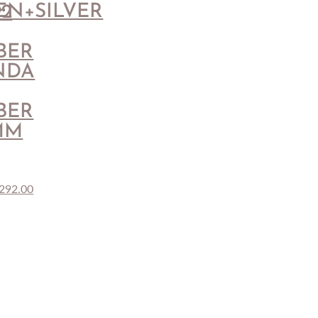
EN+SILVER
92
BER
NDA
BER
MM
292.00