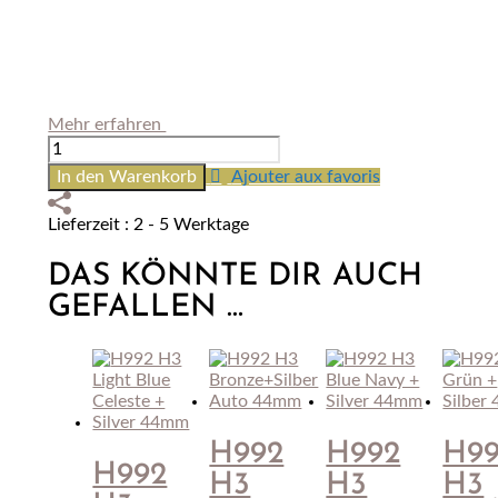
Mehr erfahren
H992
H3
In den Warenkorb
Ajouter aux favoris
Orange+Silber
Auto
Lieferzeit : 2 - 5 Werktage
44mm
Menge
DAS KÖNNTE DIR AUCH
GEFALLEN …
H992
H992
H9
H992
H3
H3
H3