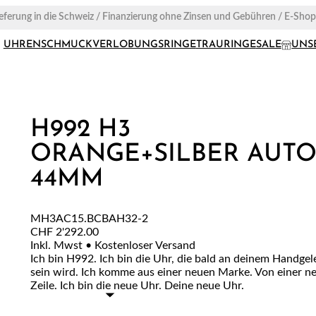
ieferung in die Schweiz / Finanzierung ohne Zinsen und Gebühren / E-Sho
UHREN
SCHMUCK
VERLOBUNGSRINGE
TRAURINGE
SALE
UNS
H992 H3
ORANGE+SILBER AUT
44MM
MH3AC15.BCBAH32-2
CHF
2'292.00
Inkl. Mwst • Kostenloser Versand
Ich bin H992. Ich bin die Uhr, die bald an deinem Handge
sein wird. Ich komme aus einer neuen Marke. Von einer n
Zeile. Ich bin die neue Uhr. Deine neue Uhr.