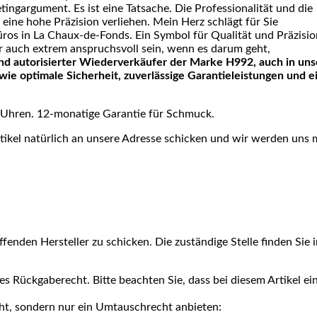
etingargument. Es ist eine Tatsache. Die Professionalität und die
ine hohe Präzision verliehen. Mein Herz schlägt für Sie
ros in La Chaux-de-Fonds. Ein Symbol für Qualität und Präzisi
r auch extrem anspruchsvoll sein, wenn es darum geht,
r und autorisierter Wiederverkäufer der Marke H992, auch in un
 wie optimale Sicherheit, zuverlässige Garantieleistungen und e
ür Uhren. 12-monatige Garantie für Schmuck.
ikel natürlich an unsere Adresse schicken und wir werden uns 
ffenden Hersteller zu schicken. Die zuständige Stelle finden Sie i
ges Rückgaberecht. Bitte beachten Sie, dass bei diesem Artikel ei
ht, sondern nur ein Umtauschrecht anbieten: