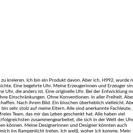
u kreieren. Ich bin ein Produkt davon. Aber ich, H992, wurde n
chichte. Eine begehrte Uhr. Meine Erzeugerinnen und Erzeuger si
ne Uhr, die anders ist. Eine originelle Uhr. Bei der Entwicklung m
Ohne Einschränkungen. Ohne Konventionen. In aller Freiheit. Abe
affen. Nach ihrem Bild. Ein bisschen überheblich vielleicht. Ab
h bin sehr stolz auf meine Eltern. Alle sind anerkannte Fachleute,
freies Team, das mir das Leben geschenkt hat. Alle haben viel
rfolgreichsten zusammengearbeitet, die sich in der Welt der Uh
eben können. Meine Designerinnen und Designer könnten auch
n mich ins Rampenlicht treten. Ich weiß, woher ich komme. Mein