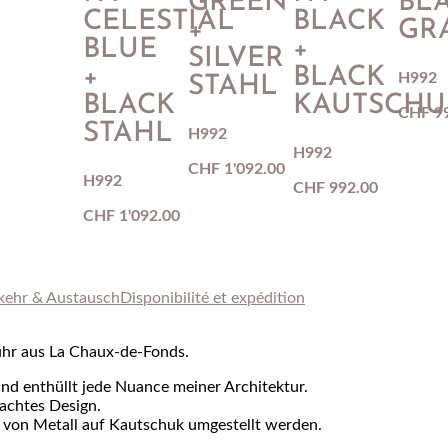
GREEN
BL
CELESTIAL
BLACK
+
GR
BLUE
+
SILVER
+
BLACK
H992
STAHL
BLACK
KAUTSCHU
CHF
9
STAHL
H992
H992
CHF
1'092.00
H992
CHF
992.00
CHF
1'092.00
kehr & Austausch
Disponibilité et expédition
kuhr aus La Chaux-de-Fonds.
 und enthüllt jede Nuance meiner Architektur.
dachtes Design.
 von Metall auf Kautschuk umgestellt werden.