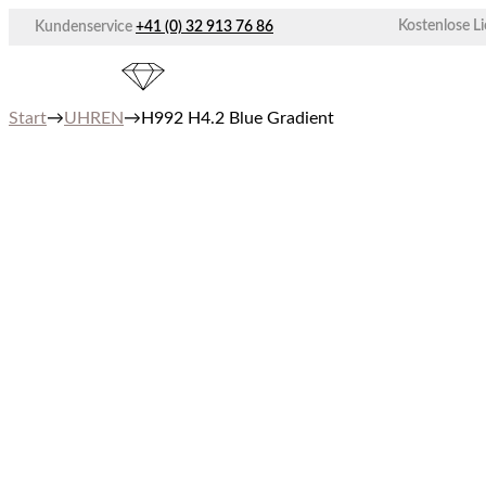
Zum
Kostenlose L
Kundenservice
+41 (0) 32 913 76 86
Inhalt
springen
Start
→
UHREN
→
H992 H4.2 Blue Gradient
Limited