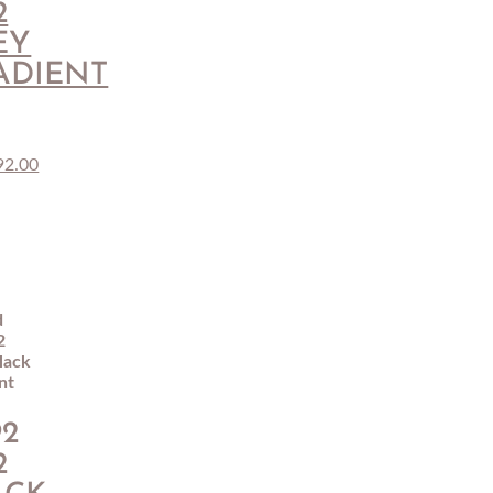
2
EY
ADIENT
92.00
d
92
2