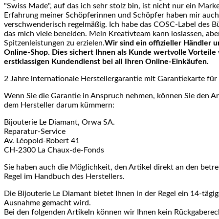
"Swiss Made", auf das ich sehr stolz bin, ist nicht nur ein Mark
Erfahrung meiner Schöpferinnen und Schöpfer haben mir auch e
verschwenderisch regelmäßig. Ich habe das COSC-Label des Bü
das mich viele beneiden. Mein Kreativteam kann loslassen, abe
Spitzenleistungen zu erzielen.
Wir sind ein offizieller Händle
Online-Shop.
Dies sichert Ihnen als Kunde wertvolle Vorteile
erstklassigen Kundendienst bei all Ihren Online-Einkäufen.
2 Jahre internationale Herstellergarantie mit Garantiekarte f
Wenn Sie die Garantie in Anspruch nehmen, können Sie den Art
dem Hersteller darum kümmern:
Bijouterie Le Diamant, Orwa SA.
Reparatur-Service
Av. Léopold-Robert 41
CH-2300 La Chaux-de-Fonds
Sie haben auch die Möglichkeit, den Artikel direkt an den betre
Regel im Handbuch des Herstellers.
Die Bijouterie Le Diamant bietet Ihnen in der Regel ein 14-tägi
Ausnahme gemacht wird.
Bei den folgenden Artikeln können wir Ihnen kein Rückgaberec