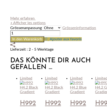
Mehr erfahren
+ Afficher les options
Grössenanpassung
Grösseninformation
H992
H4.2
In den Warenkorb
Ajouter aux favoris
Blue
Gradient
Lieferzeit : 2 - 5 Werktage
Menge
DAS KÖNNTE DIR AUCH
GEFALLEN …
Limited
Limited
Limited
Limite
H992
H992
H992
H9