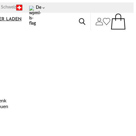
p Schweiz
De
ER LADEN
lenk
euen