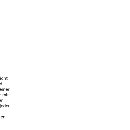
icht
nd
einer
r mit
er
 jeder
ren