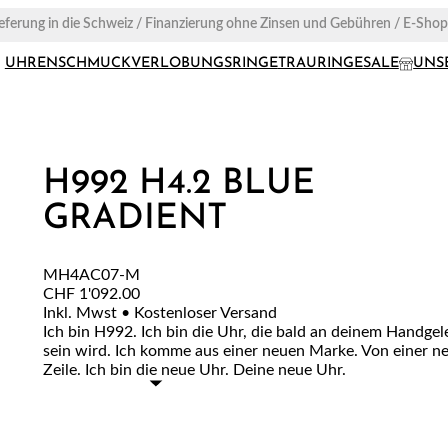
ieferung in die Schweiz / Finanzierung ohne Zinsen und Gebühren / E-Sho
UHREN
SCHMUCK
VERLOBUNGSRINGE
TRAURINGE
SALE
UNS
H992 H4.2 BLUE
GRADIENT
MH4AC07-M
CHF
1'092.00
Inkl. Mwst • Kostenloser Versand
Ich bin H992. Ich bin die Uhr, die bald an deinem Handge
sein wird. Ich komme aus einer neuen Marke. Von einer n
Zeile. Ich bin die neue Uhr. Deine neue Uhr.