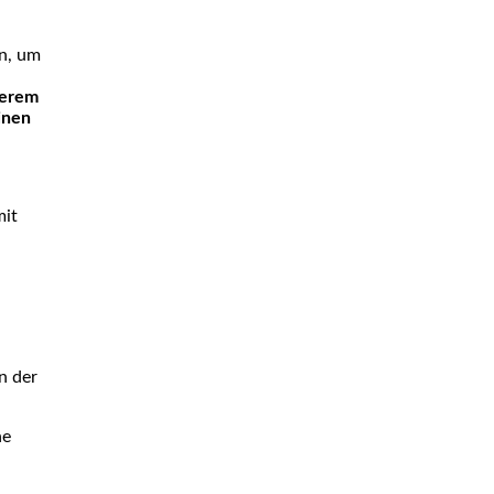
on, um
serem
inen
mit
n der
ne