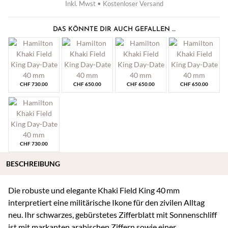
Inkl. Mwst • Kostenloser Versand
DAS KÖNNTE DIR AUCH GEFALLEN …
CHF
730.00
CHF
650.00
CHF
650.00
CHF
650.00
CHF
730.00
BESCHREIBUNG
Die robuste und elegante Khaki Field King 40 mm
interpretiert eine militärische Ikone für den zivilen Alltag
neu. Ihr schwarzes, gebürstetes Zifferblatt mit Sonnenschliff
ist mit markanten arabischen Ziffern sowie einer