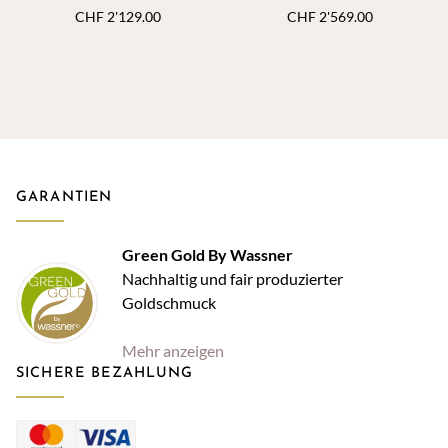
Ct. H SI, 6 Krappen, insgesamt
Ct. H SI, 4 Krappen, insgesamt
CHF
2'129.00
CHF
2'569.00
0,29 Ct. H SI
0,325 ct. H SI
GARANTIEN
Green Gold By Wassner
Nachhaltig und fair produzierter
Goldschmuck
Mehr anzeigen
SICHERE BEZAHLUNG