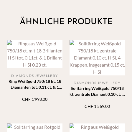
ÄHNLICHE PRODUKTE
DIAMONDS JEWELLERY
Ring Weißgold 750/18 kt. 18
DIAMONDS JEWELLERY
Diamanten tot. 0.11 ct. & 1
Solitärring Weißgold 750/18
Diamant 0.23 ct.
kt. zentrale Diamant 0,10 ct. H
CHF
1'998.00
SI, 4 Krappen, insgesamt 0,15
ct. H SI
CHF
1'569.00