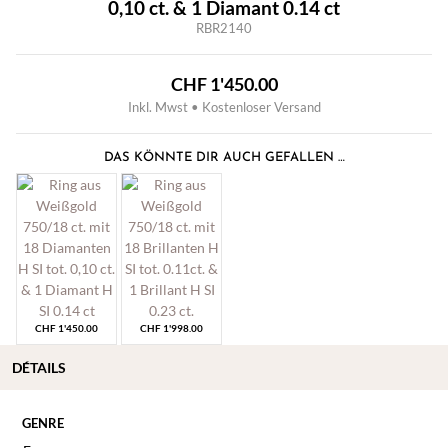
0,10 ct. & 1 Diamant 0.14 ct
RBR2140
CHF
1'450.00
Inkl. Mwst • Kostenloser Versand
DAS KÖNNTE DIR AUCH GEFALLEN …
CHF
1'450.00
CHF
1'998.00
DÉTAILS
GENRE