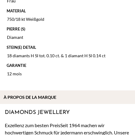
Frau
MATERIAL
750/18 kt Weißgold
PIERRE (S)
Diamant
STEIN(E) DETAIL
18 diamants H SI tot. 0.10 ct. & 1 diamant H SI 0.14 ct
GARANTIE
12 mois
À
PROPOS DE
LA MARQUE
DIAMONDS JEWELLERY
Exzellenz zum besten PreisSeit 1964 machen wir
hochwertigen Schmuck für jedermann erschwinglich. Unsere