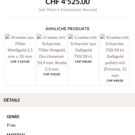
CHF
4'525.00
Inkl. Mwst • Kostenloser Versand
ÄHNLICHE PRODUKTE
CHF
1'155.00
CHF
940.00
CHF
510.00
CHF
640.00
DÉTAILS
GENRE
Frau
MATERIAL