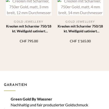
GOLD JEWELLERY
GOLD JEWELLERY
Kreolen mit Scharnier 750/18
Kreolen mit Scharnier 750/18
kt. Weißgold satiniert
kt. Weißgold satiniert
Durchmesser 12 mm Breite 3
Durchmesser 14 mm Breite 4
mm
mm
CHF
795.00
CHF
1'165.00
GARANTIEN
Green Gold By Wassner
Nachhaltig und fair produzierter Goldschmuck