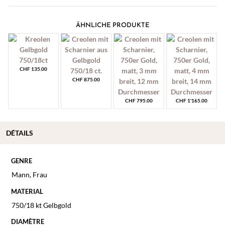
ÄHNLICHE PRODUKTE
CHF
135.00
CHF
875.00
CHF
795.00
CHF
1'165.00
DÉTAILS
GENRE
Mann
,
Frau
MATERIAL
750/18 kt Gelbgold
DIAMÈTRE