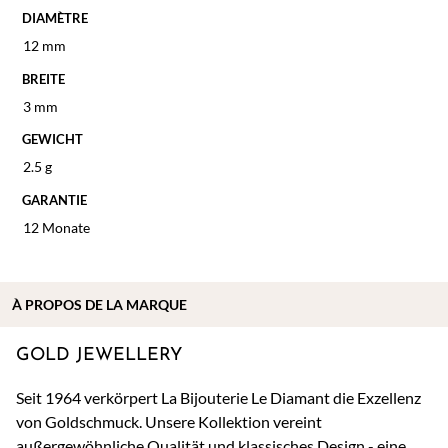
DIAMÈTRE
12 mm
BREITE
3 mm
GEWICHT
2.5 g
GARANTIE
12 Monate
À
PROPOS DE
LA MARQUE
GOLD JEWELLERY
Seit 1964 verkörpert La Bijouterie Le Diamant die Exzellenz
von Goldschmuck. Unsere Kollektion vereint
außergewöhnliche Qualität und klassisches Design - eine