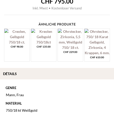
CHF
795.00
Inkl. Mwst • Kostenloser Versand
ÄHNLICHE PRODUKTE
CHF
98.00
CHF
135.00
CHF
229.00
CHF
610.00
DÉTAILS
GENRE
Mann
,
Frau
MATERIAL
750/18 kt Weißgold