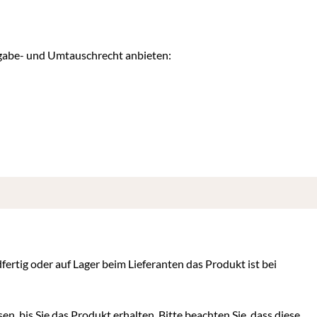
kgabe- und Umtauschrecht anbieten:
dfertig oder auf Lager beim Lieferanten das Produkt ist bei
en, bis Sie das Produkt erhalten. Bitte beachten Sie, dass diese