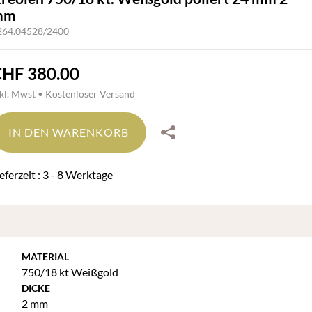
mm
264.04528/2400
CHF
380.00
nkl. Mwst • Kostenloser Versand
IN DEN WARENKORB
ieferzeit : 3 - 8 Werktage
MATERIAL
750/18 kt Weißgold
DICKE
2 mm