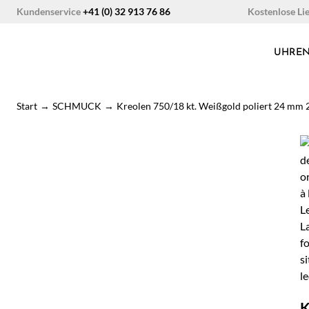
Zum
Kostenlose Li
Kundenservice
+41 (0) 32 913 76 86
Inhalt
springen
UHRE
Start
→
SCHMUCK
→
Kreolen 750/18 kt. Weißgold poliert 24 mm
K