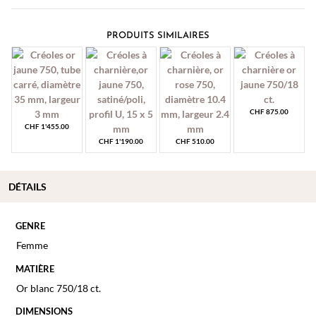
PRODUITS SIMILAIRES
CHF
875.00
CHF
1'455.00
CHF
1'190.00
CHF
510.00
DÉTAILS
GENRE
Femme
MATIÈRE
Or blanc 750/18 ct.
DIMENSIONS