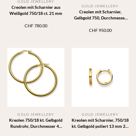
GOLD JEWELLERY
GOLD JEWELLERY
Creolen mit Scharnier aus
Creolen mit Scharnier,
Weißgold 750/18 ct. 21 mm
Gelbgold 750, Durchmesser
21 mm, Breite 3 mm
CHF
780.00
CHF
950.00
GOLD JEWELLERY
GOLD JEWELLERY
Kreolen 750/18 kt. Gelbgold
Kreolen mit Scharnier, 750/18
Rundrohr, Durchmesser 40
kt. Gelbgold poliert 13 mm 2,2
mm, Breite 2,5 mm
mm