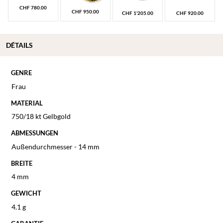
CHF
780.00
CHF
950.00
CHF
1'205.00
CHF
920.00
DÉTAILS
GENRE
Frau
MATERIAL
750/18 kt Gelbgold
ABMESSUNGEN
Außendurchmesser - 14 mm
BREITE
4 mm
GEWICHT
4.1 g