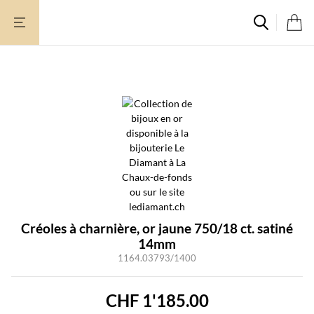
Aller
au
contenu
Créoles à charnière, or jaune 750/18 ct. satiné
14mm
1164.03793/1400
CHF
1'185.00