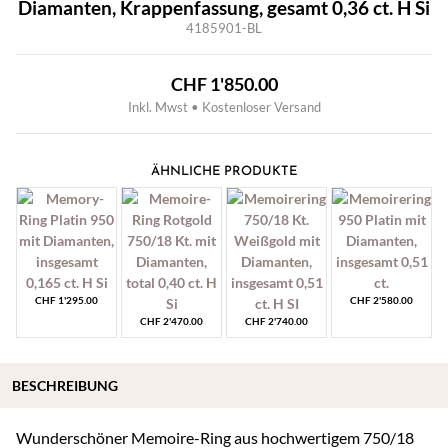
Diamanten, Krappenfassung, gesamt 0,36 ct. H Si
4185901-BL
CHF
1'850.00
Inkl. Mwst • Kostenloser Versand
ÄHNLICHE PRODUKTE
CHF
1'295.00
CHF
2'580.00
CHF
2'470.00
CHF
2'740.00
BESCHREIBUNG
Wunderschöner Memoire-Ring aus hochwertigem 750/18