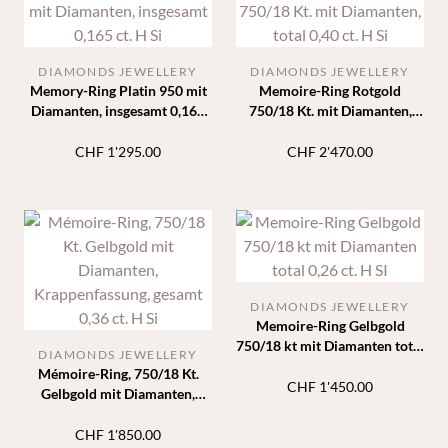
DIAMONDS JEWELLERY
DIAMONDS JEWELLERY
Memory-Ring Platin 950 mit
Memoire-Ring Rotgold
Diamanten, insgesamt 0,165
750/18 Kt. mit Diamanten,
ct. H Si
total 0,40 ct. H Si
CHF
1'295.00
CHF
2'470.00
DIAMONDS JEWELLERY
Memoire-Ring Gelbgold
750/18 kt mit Diamanten total
DIAMONDS JEWELLERY
0,26 ct. H SI
Mémoire-Ring, 750/18 Kt.
CHF
1'450.00
Gelbgold mit Diamanten,
Krappenfassung, gesamt 0,36
ct. H Si
CHF
1'850.00