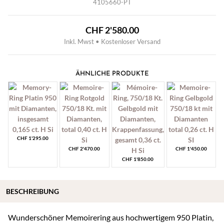
4105660-PT
CHF
2'580.00
Inkl. Mwst • Kostenloser Versand
ÄHNLICHE PRODUKTE
CHF
1'295.00
CHF
2'470.00
CHF
1'450.00
CHF
1'850.00
BESCHREIBUNG
Wunderschöner Memoirering aus hochwertigem 950 Platin,