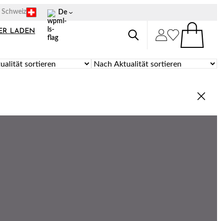
p Schweiz
De
ER LADEN