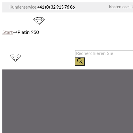
Zum
Kostenlose L
Kundenservice
+41 (0) 32 913 76 86
Inhalt
springen
Start
→
Platin 950
Produkte
suchen