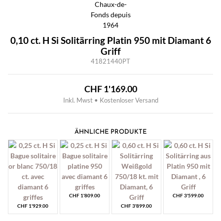
0,10 ct. H Si Solitärring Platin 950 mit Diamant 6
Griff
41821440PT
CHF
1'169.00
Inkl. Mwst • Kostenloser Versand
ÄHNLICHE PRODUKTE
CHF
1'809.00
CHF
3'599.00
CHF
1'929.00
CHF
3'899.00