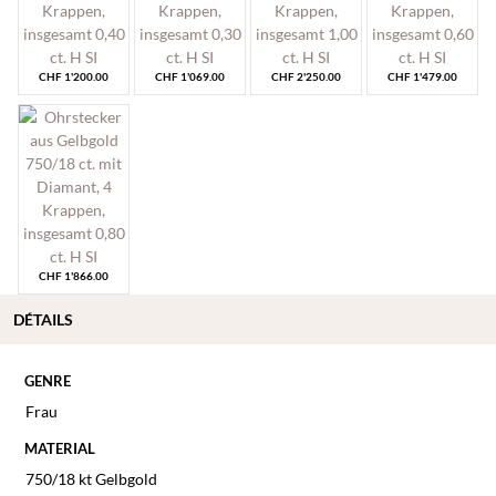
CHF
1'200.00
CHF
1'069.00
CHF
2'250.00
CHF
1'479.00
CHF
1'866.00
DÉTAILS
GENRE
Frau
MATERIAL
750/18 kt Gelbgold