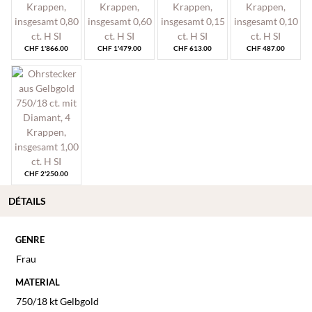
CHF
1'866.00
CHF
1'479.00
CHF
613.00
CHF
487.00
CHF
2'250.00
DÉTAILS
GENRE
Frau
MATERIAL
750/18 kt Gelbgold