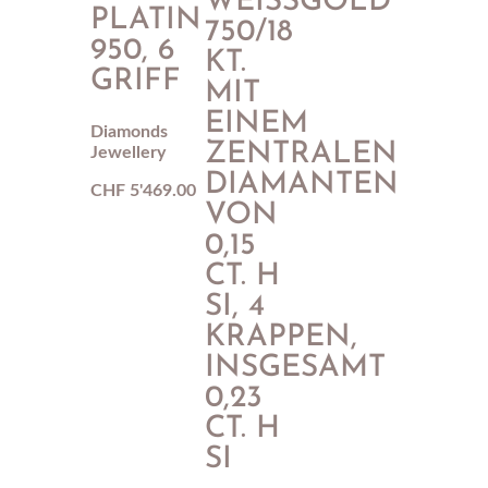
WEISSGOLD 7
PLATIN
50/18 K
950, 6
T. M
GRIFF
IT E
INEM Z
Diamonds
ENTRALEN D
Jewellery
IAMANTEN V
CHF
5'469.00
ON 0
,15 C
T. H S
I, 4 K
RAPPEN, I
NSGESAMT 0
,23 C
T. H S
I