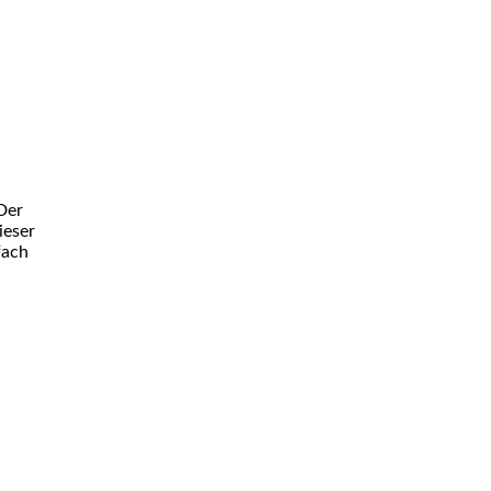
Der
ieser
fach