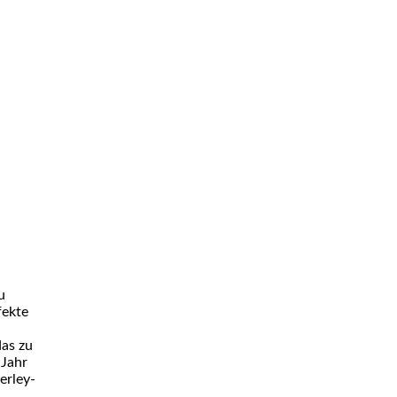
u
fekte
das zu
 Jahr
erley-