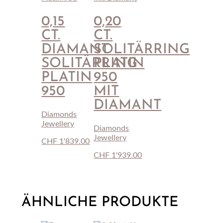
0,15
0,20
CT.
CT.
DIAMANT
SOLITÄRRING
SOLITÄRRING
PLATIN
PLATIN
950
950
MIT
DIAMANT
Diamonds
Jewellery
Diamonds
Jewellery
CHF
1'839.00
CHF
1'939.00
ÄHNLICHE PRODUKTE