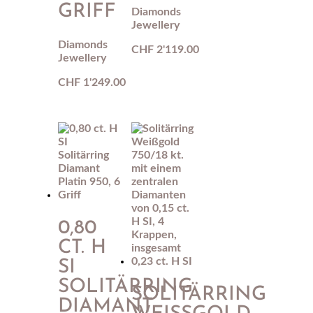
GRIFF
Diamonds
Jewellery
Diamonds
CHF
2'119.00
Jewellery
CHF
1'249.00
0,80
CT. H
SI
SOLITÄRRING
SOLITÄRRING
DIAMANT