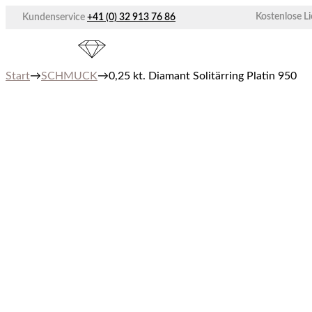
Zum
Kostenlose L
Kundenservice
+41 (0) 32 913 76 86
Inhalt
springen
Start
→
SCHMUCK
→
0,25 kt. Diamant Solitärring Platin 950