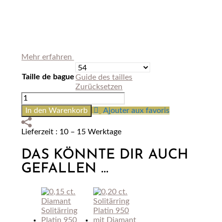
Mehr erfahren
Taille de bague
Guide des tailles
Zurücksetzen
0,25
kt.
In den Warenkorb
Ajouter aux favoris
Diamant
Solitärring
Lieferzeit : 10 – 15 Werktage
Platin
950
DAS KÖNNTE DIR AUCH
Menge
GEFALLEN …