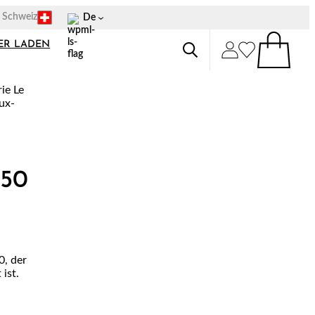
p Schweiz
De
ER LADEN
50
0, der
ist.