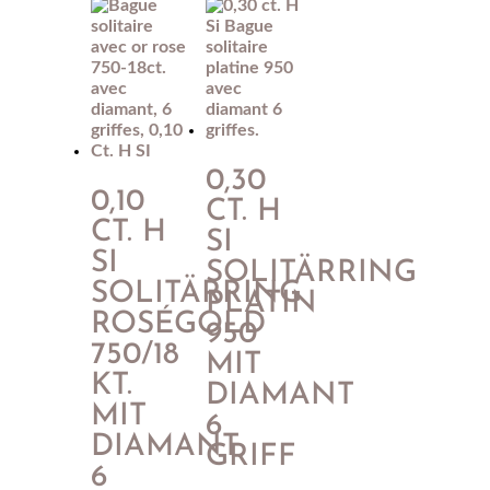
0,30
0,10
CT. H
CT. H
SI
SI
SOLITÄRRING
SOLITÄRRING
PLATIN
ROSÉGOLD
950
750/18
MIT
KT.
DIAMANT
MIT
6
DIAMANT
GRIFF
6