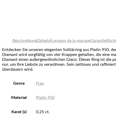
Beschreibung
Détails
À
propos de
la marque
Garantie
Rück
Entdecken Sie unseren eleganten Solitärring aus Platin 950, d
Diamant wird sorgfältig von vier Krappen gehalten, die eine max
Diamant einen außergewöhnlichen Glanz. Dieser Ring ist die pe
nur, um Ihre Liebste zu verwöhnen. Sein zeitloses und raffini
überdauern wird.
Genre
Frau
Material
Platin 950
Karat (s)
0,25 ct.