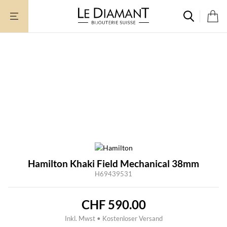
Zum
Inhalt
springen
Hamilton Khaki Field Mechanical 38mm
H69439531
CHF
590.00
Inkl. Mwst • Kostenloser Versand