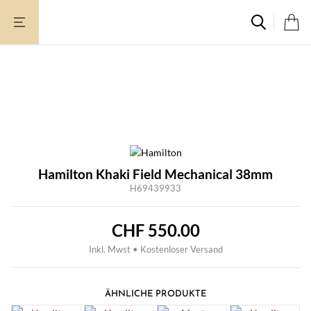
Zum
Inhalt
springen
Hamilton Khaki Field Mechanical 38mm
H69439933
CHF
550.00
Inkl. Mwst • Kostenloser Versand
ÄHNLICHE PRODUKTE