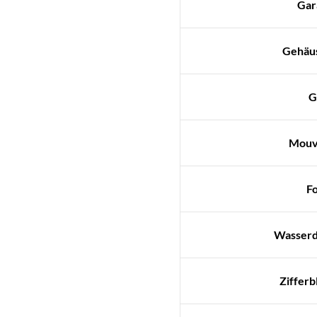
Gar
Gehäu
G
Mouv
F
Wasserdi
Zifferb