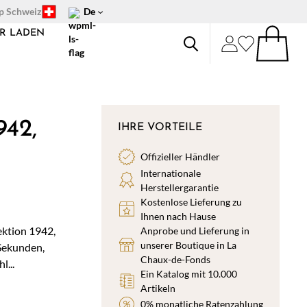
op Schweiz
De
R LADEN
42,
IHRE VORTEILE
Offizieller Händler
Internationale
Herstellergarantie
Kostenlose Lieferung zu
Ihnen nach Hause
ektion 1942,
Anprobe und Lieferung in
unserer Boutique in La
 Sekunden,
Chaux-de-Fonds
...
Ein Katalog mit 10.000
Artikeln
0% monatliche Ratenzahlung