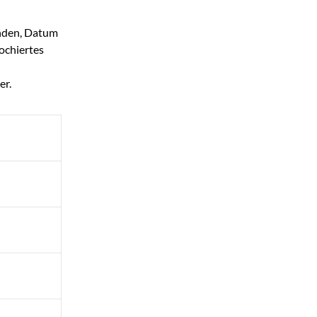
unden, Datum
ochiertes
er.