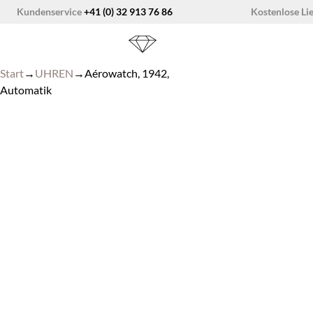
Zum
Kostenlose Li
Kundenservice
+41 (0) 32 913 76 86
Inhalt
springen
Start
→
UHREN
→
Aérowatch, 1942,
Automatik