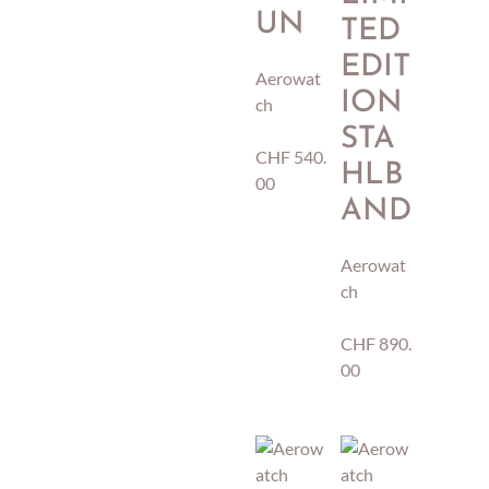
UN
TED
EDIT
Aerowat
ION
ch
STA
CHF
540.
HLB
00
AND
Aerowat
ch
CHF
890.
00