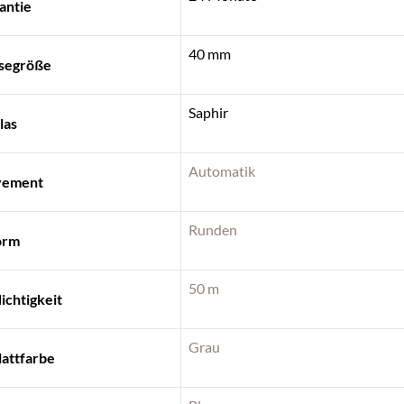
antie
40 mm
segröße
Saphir
las
Automatik
ement
Runden
orm
50 m
chtigkeit
Grau
lattfarbe