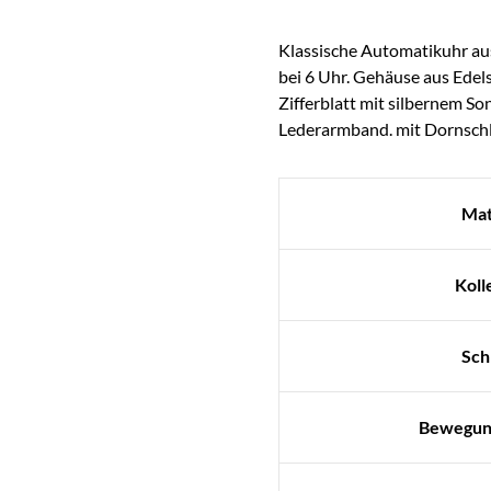
Klassische Automatikuhr aus
bei 6 Uhr. Gehäuse aus Edel
Zifferblatt mit silbernem So
Lederarmband. mit Dornschli
Mat
Koll
Sch
Bewegun