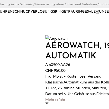
eferung in die Schweiz / Finanzierung ohne Zinsen und Gebühren / E-Sh
UHREN
SCHMUCK
VERLOBUNGSRINGE
TRAURINGE
SALE
UNSE
AÉROWATCH, 19
AUTOMATIK
A 60900 AA26
CHF
950.00
Inkl. Mwst • Kostenloser Versand
Klassische Automatikuhr aus der Koll
11 1⁄2, 25 Rubine. Stunden, Minuten,
Datum bei 6 Uhr. Gehäuse aus Edelstahl
Mehr erfahren