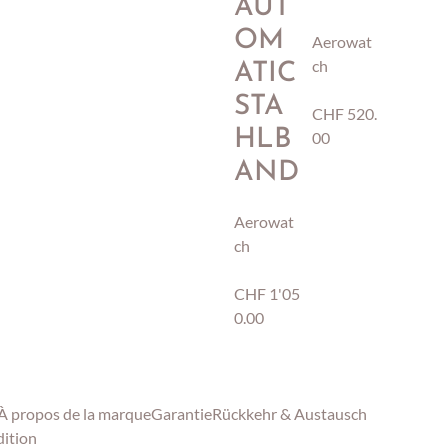
AUT
OM
Aerowat
ch
ATIC
STA
CHF
520.
HLB
00
AND
Aerowat
ch
CHF
1'05
0.00
À
propos de
la marque
Garantie
Rückkehr & Austausch
dition