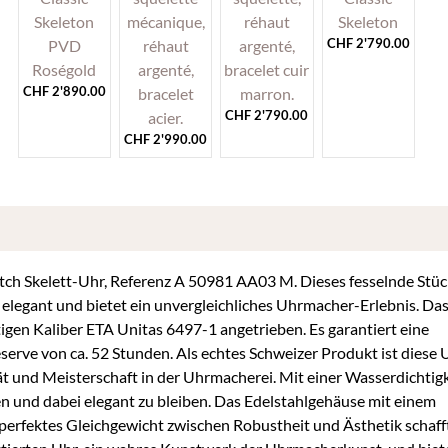
CHF
2'790.00
CHF
2'890.00
CHF
2'790.00
CHF
2'990.00
h Skelett-Uhr, Referenz A 50981 AA03 M. Dieses fesselnde Stück
d elegant und bietet ein unvergleichliches Uhrmacher-Erlebnis. Da
gen Kaliber ETA Unitas 6497-1 angetrieben. Es garantiert eine
rve von ca. 52 Stunden. Als echtes Schweizer Produkt ist diese 
t und Meisterschaft in der Uhrmacherei. Mit einer Wasserdichtig
en und dabei elegant zu bleiben. Das Edelstahlgehäuse mit einem
perfektes Gleichgewicht zwischen Robustheit und Ästhetik schaff