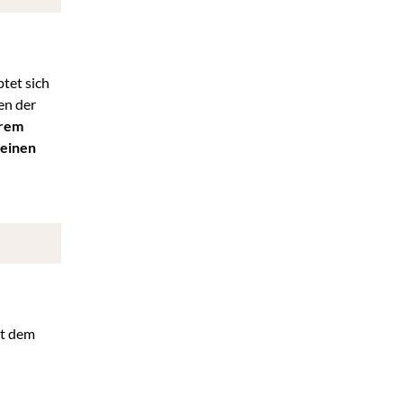
tet sich
en der
erem
 einen
it dem