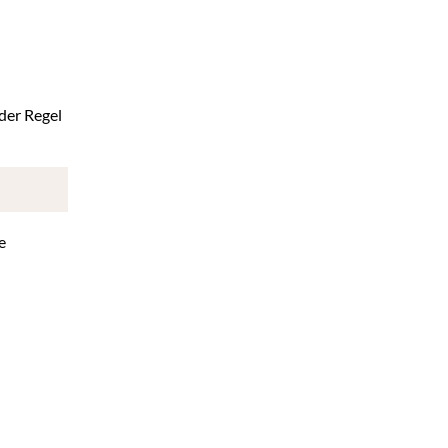
 der Regel
e