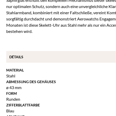
Saphirglas enthüllt den komplexen Mechanismus dieser skelet
nur optimalen Schutz, sondern auch eine unvergleichliche Kla
Stahlarmband, kombiniert mit einer Faltschließe, vereint Komf
sorgfältig durchdacht und demonstriert Aerowatchs Engageme
Monaten ist diese Skelett-Uhr aus Stahl mehr als nur ein Accesso
bestehen wird.
DÉTAILS
MATERIAL
Stahl
ABMESSUNG DES GEHÄUSES
ø 43 mm
FORM
Runden
ZIFFERBLATTFARBE
Blau