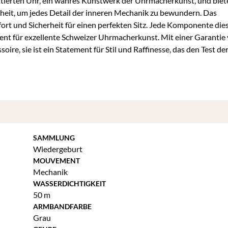
tierten Uhr, ein wahres Kunstwerk der Uhrmacherkunst, und biete
rheit, um jedes Detail der inneren Mechanik zu bewundern. Das
ort und Sicherheit für einen perfekten Sitz. Jede Komponente dies
nt für exzellente Schweizer Uhrmacherkunst. Mit einer Garantie
ire, sie ist ein Statement für Stil und Raffinesse, das den Test der
SAMMLUNG
Wiedergeburt
MOUVEMENT
Mechanik
WASSERDICHTIGKEIT
50 m
ARMBANDFARBE
Grau