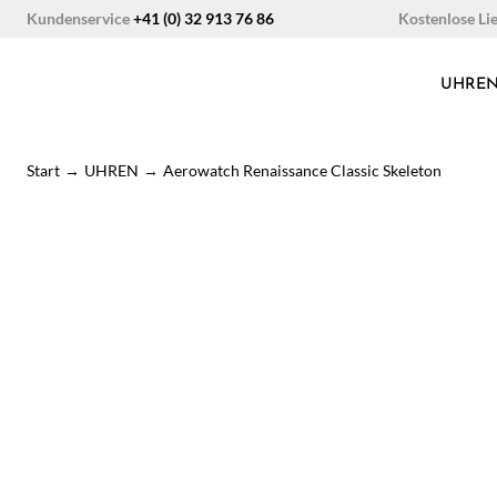
Zum
Kostenlose Li
Kundenservice
+41 (0) 32 913 76 86
Inhalt
springen
UHRE
Start
→
UHREN
→
Aerowatch Renaissance Classic Skeleton