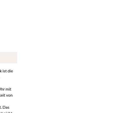
 ist die
s
Uhr mit
keit von
t. Das