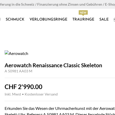
eferung in die Schweiz / Finanzierung ohne Zinsen und Gebühren / E-Sh
N
SCHMUCK
VERLOBUNGSRINGE
TRAURINGE
SALE
Aerowatch Renaissance Classic Skeleton
A 50981 AA03 M
CHF
2'990.00
Inkl. Mwst • Kostenloser Versand
Erkunden Sie das Wesen der Uhrmacherkunst mit der Aerowat
Skelett-Uhr, Referenz A 50981 AA03 M. Dieses fesselnde Stück is