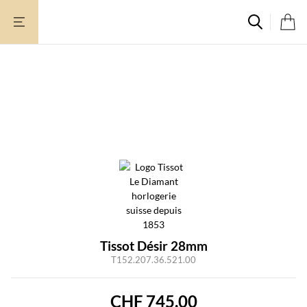
Zum
Inhalt
springen
Tissot Désir 28mm
T152.207.36.521.00
CHF
745.00