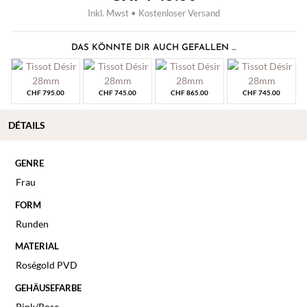
Inkl. Mwst • Kostenloser Versand
DAS KÖNNTE DIR AUCH GEFALLEN …
CHF
795.00
CHF
745.00
CHF
865.00
CHF
745.00
DÉTAILS
GENRE
Frau
FORM
Runden
MATERIAL
Roségold PVD
GEHÄUSEFARBE
Pink/Rosa