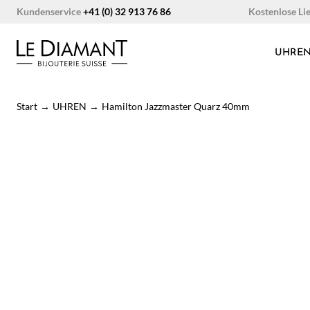
Zum
Kostenlose Li
Kundenservice
+41 (0) 32 913 76 86
Inhalt
springen
UHRE
Start
→
UHREN
→
Hamilton Jazzmaster Quarz 40mm