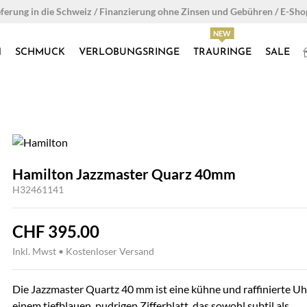
eferung in die Schweiz / Finanzierung ohne Zinsen und Gebühren / E-Sh
N
SCHMUCK
VERLOBUNGSRINGE
TRAURINGE
SALE
Hamilton Jazzmaster Quarz 40mm
H32461141
CHF
395.00
Inkl. Mwst • Kostenloser Versand
Die Jazzmaster Quartz 40 mm ist eine kühne und raffinierte Uh
einem tiefblauen, pudrigen Zifferblatt, das sowohl subtil als...