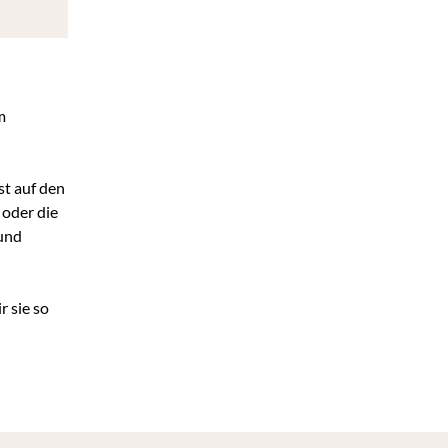
m
st auf den
 oder die
 und
r sie so