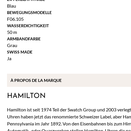
Blau
BEWEGUNGSMODELLE
F06.105
WASSERDICHTIGKEIT
50 m
ARMBANDFARBE
Grau
SWISS MADE
Ja
À
PROPOS DE
LA MARQUE
HAMILTON
Hamilton ist seit 1974 Teil der Swatch Group und 2003 verlegt
Uhren haben jetzt das renommierte Schweizer Label, aber Hami
Pennsylvania im Jahr 1892. Von den Eisenbahnen bis zum Him
Automatik- oder Quarzwerken stellen Hamilton-Uhren die perf