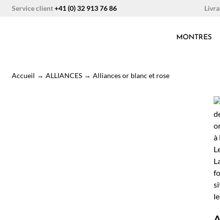
Aller
Livra
Service client
+41 (0) 32 913 76 86
au
contenu
MONTRES
Accueil
→
ALLIANCES
→
Alliances or blanc et rose
A