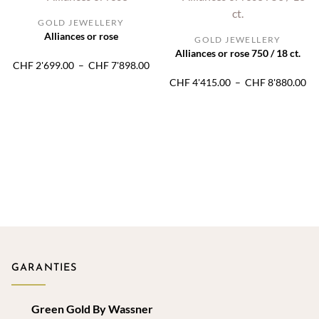
à
à
CHF 8'368.00
CH
GOLD JEWELLERY
Alliances or rose
GOLD JEWELLERY
Alliances or rose 750 / 18 ct.
Plage
CHF
2'699.00
–
CHF
7'898.00
de
Pl
CHF
4'415.00
–
CHF
8'880.00
prix :
de
CHF 2'699.00
pri
à
CH
CHF 7'898.00
à
CH
GARANTIES
Green Gold By Wassner