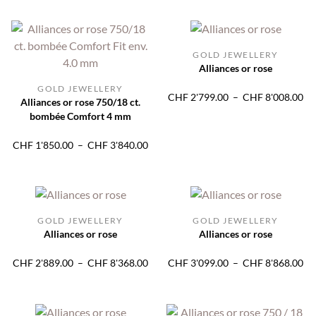
GOLD JEWELLERY
Alliances or rose
GOLD JEWELLERY
Pl
CHF
2'799.00
–
CHF
8'008.00
Alliances or rose 750/18 ct.
de
bombée Comfort 4 mm
pri
CH
Plage
CHF
1'850.00
–
CHF
3'840.00
à
de
CH
prix :
CHF 1'850.00
à
CHF 3'840.00
GOLD JEWELLERY
GOLD JEWELLERY
Alliances or rose
Alliances or rose
Plage
Pl
CHF
2'889.00
–
CHF
8'368.00
CHF
3'099.00
–
CHF
8'868.00
de
de
prix :
pri
CHF 2'889.00
CH